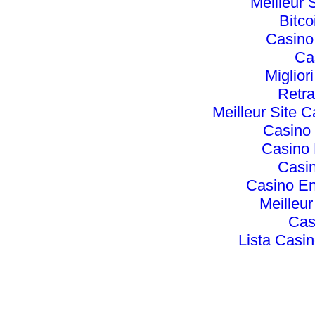
Meilleur 
Bitco
Casino
Ca
Miglior
Retra
Meilleur Site 
Casino 
Casino 
Casin
Casino En
Meilleu
Cas
Lista Casi