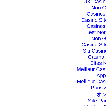
UK Casin
Non G
Casinos
Casino Si
Casinos
Best No
Non G
Casino Si
Siti Casi
Casino
Sites 
Meilleur Cas
App
Meilleur Cas
Paris 
オ
Site Par